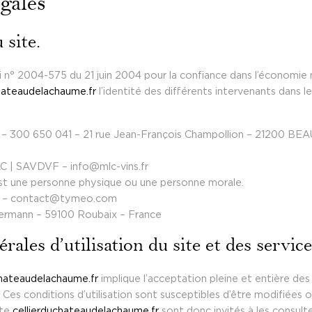
gales
 site.
 loi n° 2004-575 du 21 juin 2004 pour la confiance dans l’économie 
chateaudelachaume.fr
l’identité des différents intervenants dans le
– 300 650 041 – 21 rue Jean-François Champollion – 21200 BE
C | SAVDVF – info@mlc-vins.fr
est une personne physique ou une personne morale.
 – contact@tymeo.com
lermann – 59100 Roubaix – France
rales d’utilisation du site et des servic
chateaudelachaume.fr
implique l’acceptation pleine et entière des
es. Ces conditions d’utilisation sont susceptibles d’être modifiée
ite
cellierduchateaudelachaume.fr
sont donc invités à les consulte