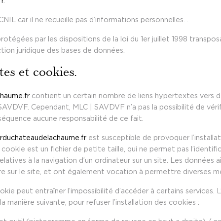
fr
.
CNIL car il ne recueille pas d’informations personnelles. .
tégées par les dispositions de la loi du 1er juillet 1998 transposa
ction juridique des bases de données.
es et cookies.
chaume.fr
contient un certain nombre de liens hypertextes vers d’
SAVDVF. Cependant, MLC | SAVDVF n’a pas la possibilité de vérifi
séquence aucune responsabilité de ce fait.
ierduchateaudelachaume.fr
est susceptible de provoquer l’installa
n cookie est un fichier de petite taille, qui ne permet pas l’identific
elatives à la navigation d’un ordinateur sur un site. Les données a
ieure sur le site, et ont également vocation à permettre diverses 
ookie peut entraîner l’impossibilité d’accéder à certains services. 
a manière suivante, pour refuser l’installation des cookies :