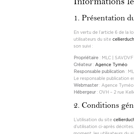
Informations lé
1. Présentation du
En vertu de l’article 6 de la
utilisateurs du site
cellierdu
son suivi :
Propriétaire
: MLC | SAVDVF 
Créateur
:
Agence Tyméo
Responsable publication
: ML
Le responsable publication 
Webmaster
: Agence Tyméo
Hébergeur
: OVH – 2 rue Kel
2. Conditions géné
L’utilisation du site
cellierdu
d’utilisation ci-après décrit
moment, les utilisateurs du s