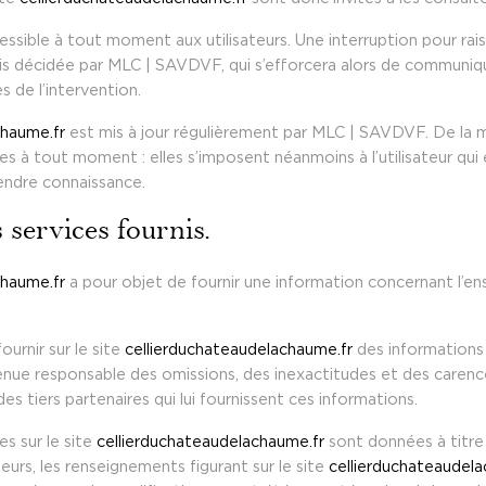
ssible à tout moment aux utilisateurs. Une interruption pour ra
is décidée par MLC | SAVDVF, qui s’efforcera alors de communiq
es de l’intervention.
chaume.fr
est mis à jour régulièrement par MLC | SAVDVF. De la 
 à tout moment : elles s’imposent néanmoins à l’utilisateur qui es
rendre connaissance.
 services fournis.
chaume.fr
a pour objet de fournir une information concernant l’en
urnir sur le site
cellierduchateaudelachaume.fr
des informations 
tenue responsable des omissions, des inexactitudes et des carences
des tiers partenaires qui lui fournissent ces informations.
es sur le site
cellierduchateaudelachaume.fr
sont données à titre 
lleurs, les renseignements figurant sur le site
cellierduchateaudel