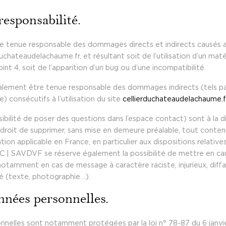
responsabilité.
tenue responsable des dommages directs et indirects causés au m
rduchateaudelachaume.fr, et résultant soit de l’utilisation d’un ma
int 4, soit de l’apparition d’un bug ou d’une incompatibilité.
ement être tenue responsable des dommages indirects (tels pa
 consécutifs à l’utilisation du site
cellierduchateaudelachaume.f
ibilité de poser des questions dans l’espace contact) sont à la di
droit de supprimer, sans mise en demeure préalable, tout conte
lation applicable en France, en particulier aux dispositions relativ
 | SAVDVF se réserve également la possibilité de mettre en cause
, notamment en cas de message à caractère raciste, injurieux, dif
isé (texte, photographie…).
nnées personnelles.
nnelles sont notamment protégées par la loi n° 78-87 du 6 janvie