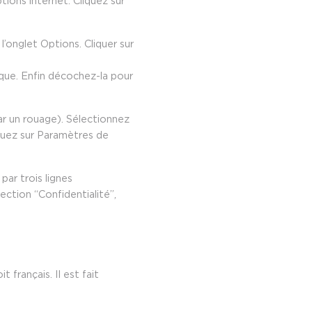
ions internet. Cliquez sur
 l’onglet Options. Cliquer sur
ique. Enfin décochez-la pour
ar un rouage). Sélectionnez
iquez sur Paramètres de
ar trois lignes
ection “Confidentialité”,
t français. Il est fait