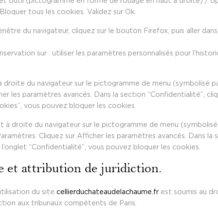
let outil (pictogramme en forme de rouage en haut a droite) / opt
 Bloquer tous les cookies. Validez sur Ok.
enêtre du navigateur, cliquez sur le bouton Firefox, puis aller dans
ervation sur : utiliser les paramètres personnalisés pour l’histor
t à droite du navigateur sur le pictogramme de menu (symbolisé p
her les paramètres avancés. Dans la section “Confidentialité”, cl
okies”, vous pouvez bloquer les cookies.
t à droite du navigateur sur le pictogramme de menu (symbolisé p
aramètres. Cliquez sur Afficher les paramètres avancés. Dans la s
 l’onglet “Confidentialité”, vous pouvez bloquer les cookies.
e et attribution de juridiction.
utilisation du site
cellierduchateaudelachaume.fr
est soumis au droi
diction aux tribunaux compétents de Paris.