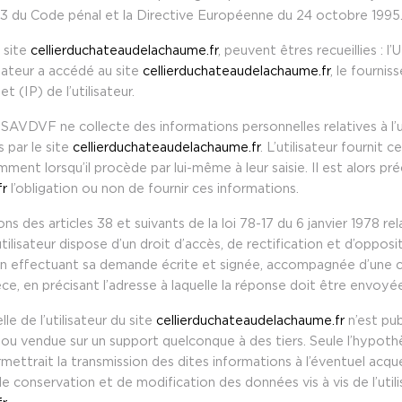
6-13 du Code pénal et la Directive Européenne du 24 octobre 1995
u site
cellierduchateaudelachaume.fr
, peuvent êtres recueillies : l’
lisateur a accédé au site
cellierduchateaudelachaume.fr
, le fourniss
t (IP) de l’utilisateur.
SAVDVF ne collecte des informations personnelles relatives à l’ut
 par le site
cellierduchateaudelachaume.fr
. L’utilisateur fournit
nt lorsqu’il procède par lui-même à leur saisie. Il est alors préci
fr
l’obligation ou non de fournir ces informations.
 des articles 38 et suivants de la loi 78-17 du 6 janvier 1978 rela
 utilisateur dispose d’un droit d’accès, de rectification et d’oppo
en effectuant sa demande écrite et signée, accompagnée d’une co
ièce, en précisant l’adresse à laquelle la réponse doit être envoyé
e de l’utilisateur du site
cellierduchateaudelachaume.fr
n’est publ
ou vendue sur un support quelconque à des tiers. Seule l’hypoth
ttrait la transmission des dites informations à l’éventuel acqué
 conservation et de modification des données vis à vis de l’utili