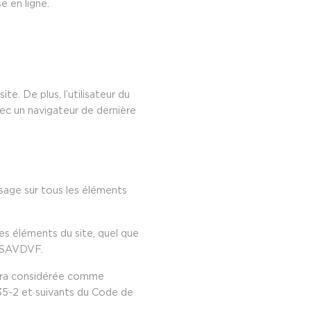
e en ligne.
te. De plus, l’utilisateur du
vec un navigateur de dernière
usage sur tous les éléments
es éléments du site, quel que
 | SAVDVF.
 sera considérée comme
35-2 et suivants du Code de